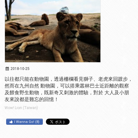
2018-10-25
以往都只能在動物園，透過柵欄看見獅子、老虎來回踱步，
然而在九州自然 動物園，可以搭乘叢林巴士近距離的觀察
及餵食野生動物，既新奇又刺激的體驗，對於 大人及小朋
友來說都是難忘的回憶！
Wow! Lion (Taiwan)
I Wanna Go!
(
8
)