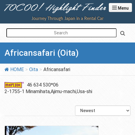
Menu
Journey Through Japan in a Rental Car
Africansafari (Oita)
HOME
Oita
Africansafari
46 634 530*06
2-1755-1 Minamihata,Ajimu-machi,Usa-shi