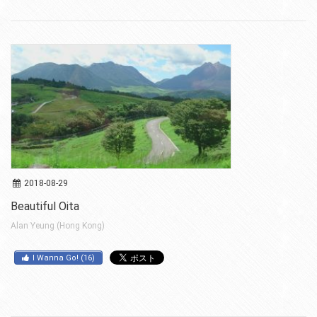
2018-08-29
Beautiful Oita
Alan Yeung (Hong Kong)
I Wanna Go!
(
16
)