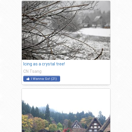
Icing as a crystal tree!
CN Tsang
I Wanna Go!
(
21
)