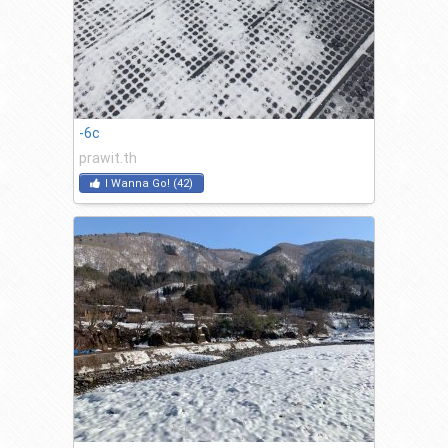
-6c
prawit.th
I Wanna Go!
(
42
)