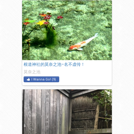
根道神社的莫奈之池–名不虚传！
莫奈之池
I Wanna Go!
(
9
)