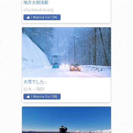
地方大很清新
chui kwok leung
I Wanna Go!
(
34
)
大雪でした…
松本→飛騨
I Wanna Go!
(
38
)