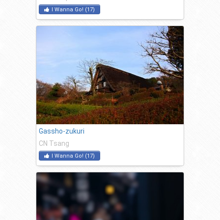
I Wanna Go!
(
17
)
Gassho-zukuri
CN Tsang
I Wanna Go!
(
17
)