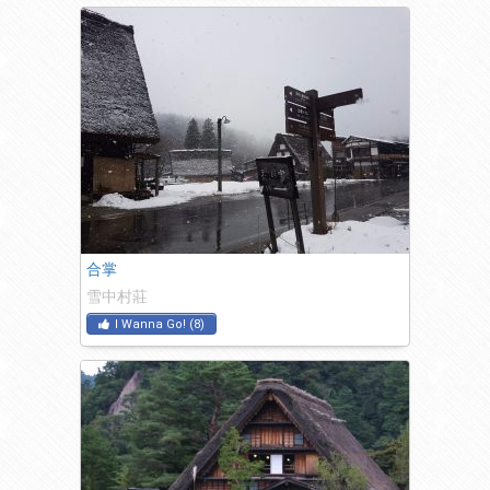
合掌
雪中村莊
I Wanna Go!
(
8
)