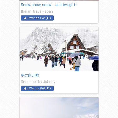
Snow, snow, snow … and twilight !
florian-travel-japan
I Wanna Go!
(
11
)
冬の白川鄉
Snapshot by Johnny
I Wanna Go!
(
11
)