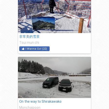
非常美的雪景
Tsui mun chi
I Wanna Go!
(
22
)
On the way to Shirakawako
Monchaipoon