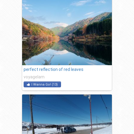
perfect reflection of red leaves
voyagelam
I Wanna Go!
(
13
)