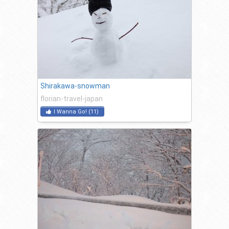
Shirakawa-snowman
florian-travel-japan
I Wanna Go!
(
11
)