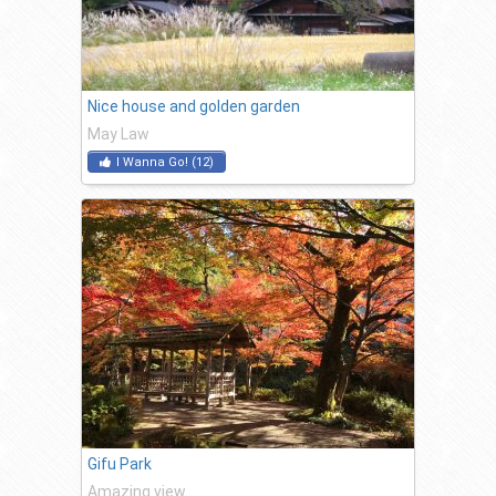
Nice house and golden garden
May Law
I Wanna Go!
(
12
)
Gifu Park
Amazing view