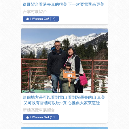
從展望台看過去真的很美 下一次要雪季來更美
合掌村展望台
I Wanna Go!
(
14
)
這個地方是可以看到雪山 看到潑墨畫的山 真美
,又可以有雪牆可以玩~真 心推薦大家來這邊
新穗高纜車展望台
I Wanna Go!
(
13
)