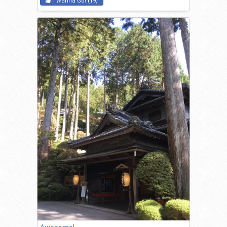
I Wanna Go!
(
19
)