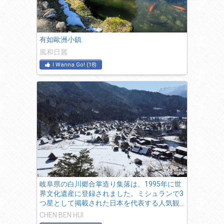
有如歐洲小鎮
風和日麗
I Wanna Go!
(
18
)
岐阜県の白川郷合掌造り集落は、1995年に世
界文化遺産に登録されました。ミシュランで3
つ星として掲載された日本を代表する人気観
光地で、田んぼに囲まれた中に茅葺屋根の家
CHEN BEN HUI
が点在する山村の景色は、まさに日本の原風