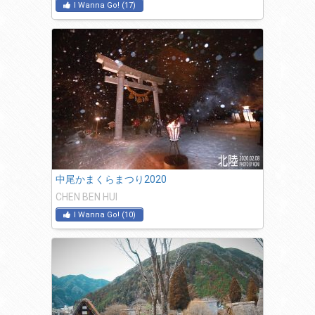
I Wanna Go!
(
17
)
景
中尾かまくらまつり2020
CHEN BEN HUI
I Wanna Go!
(
10
)