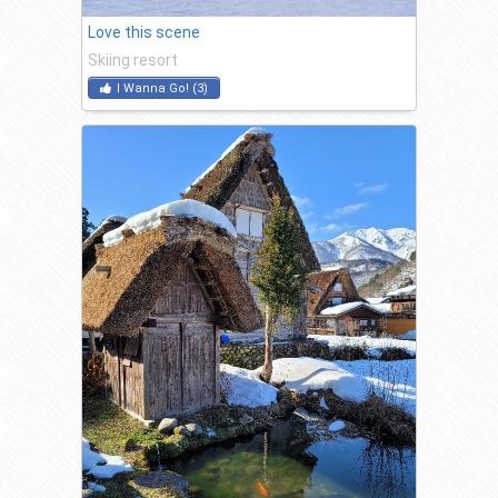
Love this scene
Skiing resort
I Wanna Go!
(
3
)