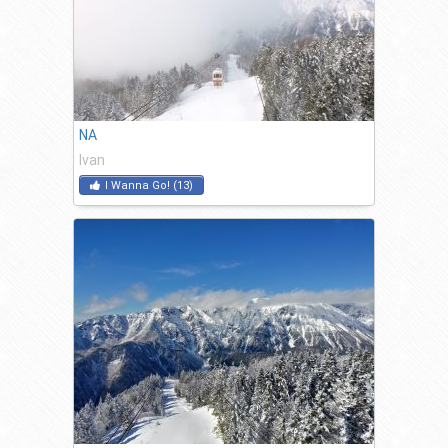
NA
Ivan
I Wanna Go!
(
13
)