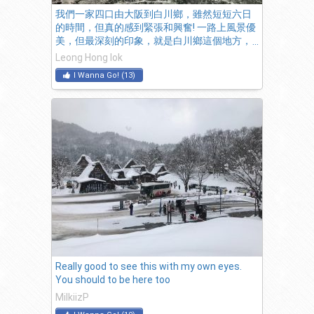
我們一家四口由大阪到白川鄉，雖然短短六日
的時間，但真的感到緊張和興奮! 一路上風景優
美，但最深刻的印象，就是白川鄉這個地方，
白茫茫的雪佈滿了這條村莊 猶如一個童話世
Leong Hong Iok
界，不愧是一個世界文化遺產……白川鄉
I Wanna Go!
(
13
)
Really good to see this with my own eyes.
You should to be here too
MilkiizP