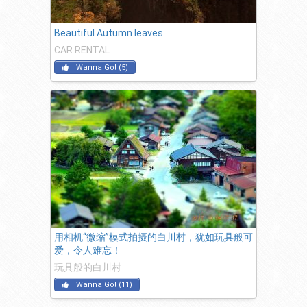
Beautiful Autumn leaves
CAR RENTAL
I Wanna Go!
(
5
)
用相机“微缩”模式拍摄的白川村，犹如玩具般可
爱，令人难忘！
玩具般的白川村
I Wanna Go!
(
11
)