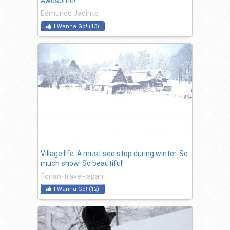
Awesome!
Edmundo Jacinto
I Wanna Go!
(
13
)
Village life. A must see stop during winter. So
much snow! So beautiful!
florian-travel-japan
I Wanna Go!
(
12
)