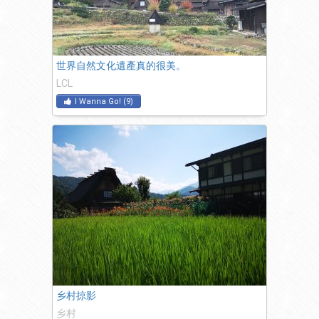
世界自然文化遺產真的很美。
LCL
I Wanna Go!
(
9
)
乡村掠影
乡村