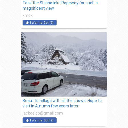
Took the Shinhotake Ropeway for such a
magnificent view.
kmok
I Wanna Go!
(
9
)
Beautiful village with all the snows. Hope to
visit in Autumn few years later.
jackoeicb@gmail.com
I Wanna Go!
(
9
)