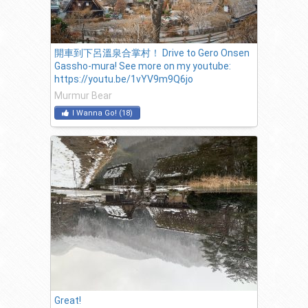
開車到下呂溫泉合掌村！ Drive to Gero Onsen
Gassho-mura! See more on my youtube:
https://youtu.be/1vYV9m9Q6jo
Murmur Bear
I Wanna Go!
(
18
)
Great!