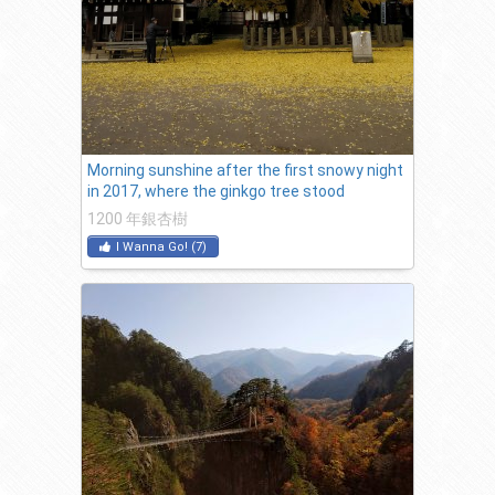
Morning sunshine after the first snowy night
in 2017, where the ginkgo tree stood
1200 年銀杏樹
I Wanna Go!
(
7
)