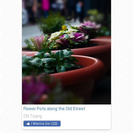
Flower Pots along the Old Street
CN Tsang
I Wanna Go!
(
22
)