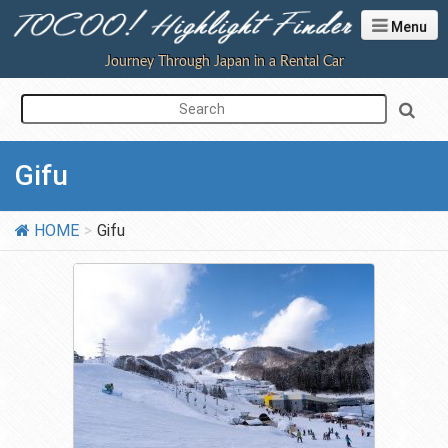
Menu
Journey Through Japan in a Rental Car
Gifu
HOME
Gifu