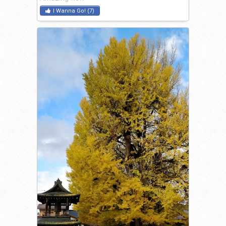
I Wanna Go!
(
7
)