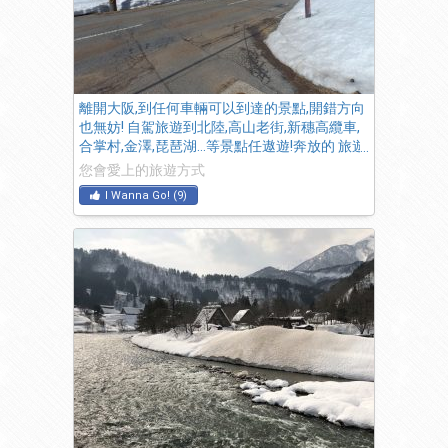
離開大阪,到任何車輛可以到達的景點,開錯方向
也無妨! 自駕旅遊到北陸,高山老街,新穗高纜車,
合掌村,金澤,琵琶湖…等景點任遨遊!奔放的 旅遊
行程,無拘無束!真棒!
您會愛上的旅遊方式
I Wanna Go!
(
9
)