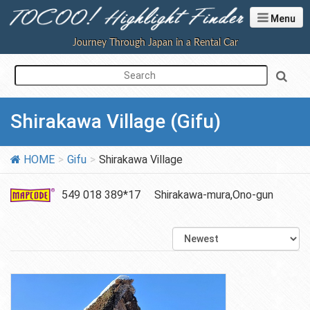
Menu
Journey Through Japan in a Rental Car
Shirakawa Village (Gifu)
HOME
Gifu
Shirakawa Village
549 018 389*17
Shirakawa-mura,Ono-gun