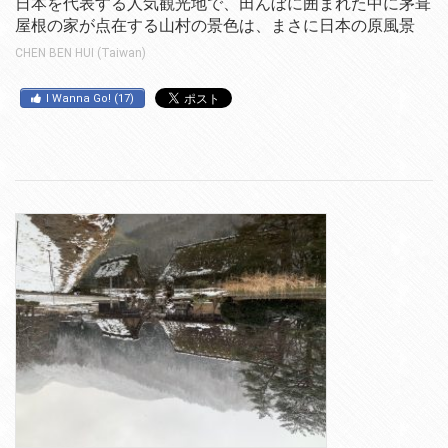
日本を代表する人気観光地で、田んぼに囲まれた中に茅葺
屋根の家が点在する山村の景色は、まさに日本の原風景
CHEN BEN HUI (Taiwan)
I Wanna Go!
(
17
)