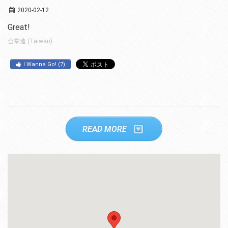
2020-02-12
Great!
合掌造 (Taiwan)
I Wanna Go!
(
7
)
READ MORE