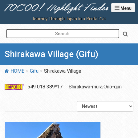
Menu
Journey Through Japan in a Rental Car
Shirakawa Village (Gifu)
HOME
Gifu
Shirakawa Village
549 018 389*17
Shirakawa-mura,Ono-gun