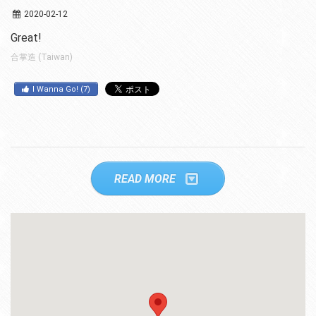
2020-02-12
Great!
合掌造 (Taiwan)
I Wanna Go!
(
7
)
READ MORE