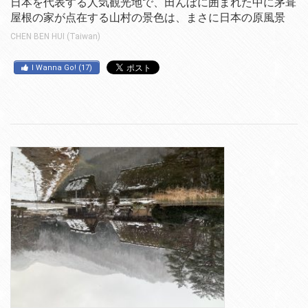
日本を代表する人気観光地で、田んぼに囲まれた中に茅葺
屋根の家が点在する山村の景色は、まさに日本の原風景
CHEN BEN HUI (Taiwan)
I Wanna Go!
(
17
)